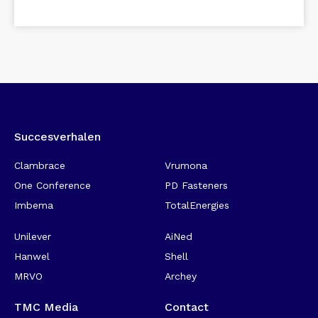
Succesverhalen
-
Clambrace
Vrumona
One Conference
PD Fasteners
Imbema
TotalEnergies
Unilever
AiNed
Hanwel
Shell
MRVO
Archey
TMC Media
Contact