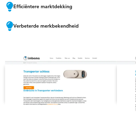

Efficiëntere marktdekking

Verbeterde merkbekendheid
Slide 2 of 4.