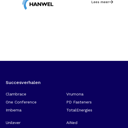
Lees meer
Succesverhalen
-
Clambrace
Vrumona
One Conference
PD Fasteners
Imbema
TotalEnergies
Unilever
AiNed