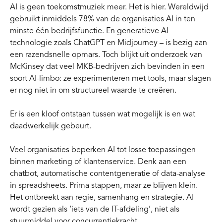
AI is geen toekomstmuziek meer. Het is hier. Wereldwijd
gebruikt inmiddels 78% van de organisaties AI in ten
minste één bedrijfsfunctie. En generatieve AI
technologie zoals ChatGPT en Midjourney – is bezig aan
een razendsnelle opmars. Toch blijkt uit onderzoek van
McKinsey dat veel MKB-bedrijven zich bevinden in een
soort AI-limbo: ze experimenteren met tools, maar slagen
er nog niet in om structureel waarde te creëren.
Er is een kloof ontstaan tussen wat mogelijk is en wat
daadwerkelijk gebeurt.
Veel organisaties beperken AI tot losse toepassingen
binnen marketing of klantenservice. Denk aan een
chatbot, automatische contentgeneratie of data-analyse
in spreadsheets. Prima stappen, maar ze blijven klein.
Het ontbreekt aan regie, samenhang en strategie. AI
wordt gezien als ‘iets van de IT-afdeling’, niet als
stuurmiddel voor concurrentiekracht.