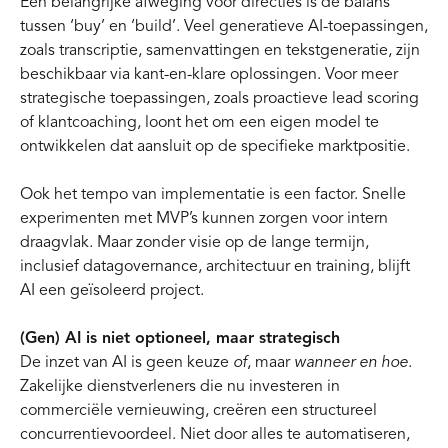
Een belangrijke afweging voor directies is de balans
tussen ‘buy’ en ‘build’. Veel generatieve AI-toepassingen,
zoals transcriptie, samenvattingen en tekstgeneratie, zijn
beschikbaar via kant-en-klare oplossingen. Voor meer
strategische toepassingen, zoals proactieve lead scoring
of klantcoaching, loont het om een eigen model te
ontwikkelen dat aansluit op de specifieke marktpositie.
Ook het tempo van implementatie is een factor. Snelle
experimenten met MVP’s kunnen zorgen voor intern
draagvlak. Maar zonder visie op de lange termijn,
inclusief datagovernance, architectuur en training, blijft
AI een geïsoleerd project.
(Gen) AI is niet optioneel, maar strategisch
De inzet van AI is geen keuze
of
, maar
wanneer en hoe
.
Zakelijke dienstverleners die nu investeren in
commerciële vernieuwing, creëren een structureel
concurrentievoordeel. Niet door alles te automatiseren,