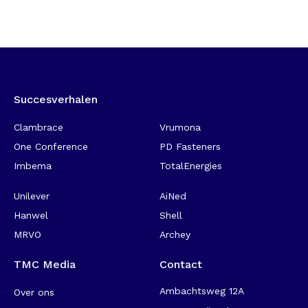
Succesverhalen
-
Clambrace
Vrumona
One Conference
PD Fasteners
Imbema
TotalEnergies
Unilever
AiNed
Hanwel
Shell
MRVO
Archey
TMC Media
Contact
Ambachtsweg 12A
Over ons