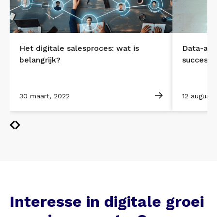
Het digitale salesproces: wat is
Data-anal
belangrijk?
succesvo
30 maart, 2022
12 augustu
Interesse in digitale groei