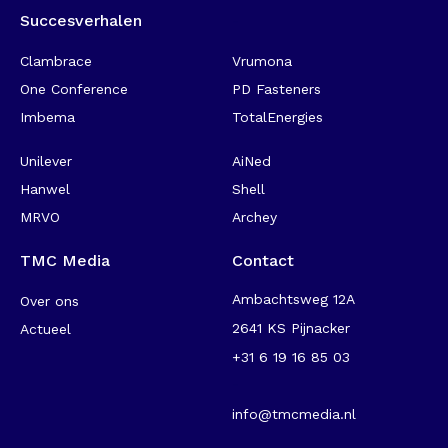
Succesverhalen
-
Clambrace
Vrumona
One Conference
PD Fasteners
Imbema
TotalEnergies
Unilever
AiNed
Hanwel
Shell
MRVO
Archey
TMC Media
Contact
Ambachtsweg 12A
Over ons
2641 KS Pijnacker
Actueel
+31 6 19 16 85 03
-
info@tmcmedia.nl