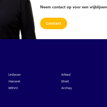
Neem contact op voor een vrijblijve
Contact
-
-
Unilever
AiNed
Hanwel
Shell
MRVO
Archey