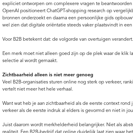
expliciet ontworpen om complexere vragen te beantwoorden 
OpenAI positioneert ChatGPT-shopping research op vergelijkbar
bronnen onderzoekt en daarna een persoonlijke gids opbouwt.
wel zien dat digitale oriëntatie steeds vaker plaatsvindt in e
Voor B2B betekent dat: de volgorde van overtuigen verandert
Een merk moet niet alleen goed zijn op de plek waar de klik 
selectie al wordt gemaakt.
Zichtbaarheid alleen is niet meer genoeg
Veel B2B-organisaties sturen online nog sterk op verkeer, ranki
vertelt niet meer het hele verhaal.
Want wat heb je aan zichtbaarheid als de eerste context rond 
verkeer als de eerste indruk al elders is gevormd en niet in jo
Juist daarom wordt merkhelderheid belangrijker. Niet als abs
realiteit. Een B2B-bedrijf dat online duidelijk laat zien waar he