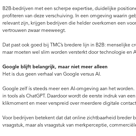
B2B-bedrijven met een scherpe expertise, duidelijke position
profiteren van deze verschuiving. In een omgeving waarin gebr
relevant zijn, krijgen bedrijven die helder overkomen een vo
vertrouwen zwaar meeweegt.
Dat past ook goed bij TMC’s bredere lijn in B2B: menselijke crea
maar moeten wel slim worden versterkt door technologie en A
Google blijft belangrijk, maar niet meer alleen
Het is dus geen verhaal van Google versus AI.
Google zelf ís steeds meer een AI-omgeving aan het worden.
in tools als ChatGPT. Daardoor wordt de eerste indruk van een
klikmoment en meer verspreid over meerdere digitale contac
Voor bedrijven betekent dat dat online zichtbaarheid breder 
vraagstuk, maar als vraagstuk van merkperceptie, commerciële 