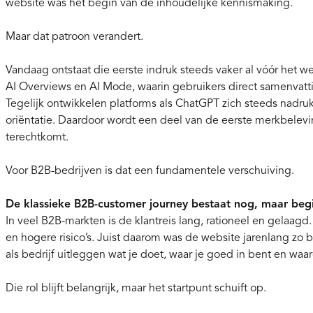
website was het begin van de inhoudelijke kennismaking.
Maar dat patroon verandert.
Vandaag ontstaat die eerste indruk steeds vaker al vóór het 
AI Overviews en AI Mode, waarin gebruikers direct samenvatt
Tegelijk ontwikkelen platforms als ChatGPT zich steeds nadrukk
oriëntatie. Daardoor wordt een deel van de eerste merkbelev
terechtkomt.
Voor B2B-bedrijven is dat een fundamentele verschuiving.
De klassieke B2B-customer journey bestaat nog, maar beg
In veel B2B-markten is de klantreis lang, rationeel en gelaagd
en hogere risico’s. Juist daarom was de website jarenlang zo 
als bedrijf uitleggen wat je doet, waar je goed in bent en waa
Die rol blijft belangrijk, maar het startpunt schuift op.