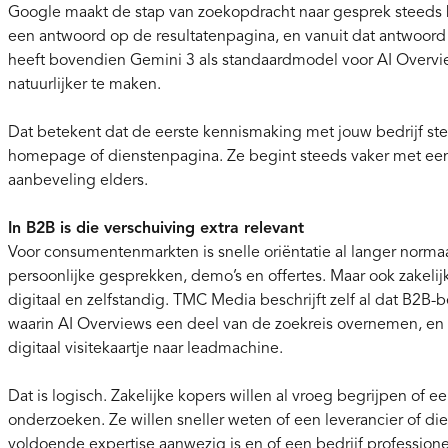
Google maakt de stap van zoekopdracht naar gesprek steeds kl
een antwoord op de resultatenpagina, en vanuit dat antwoord
heeft bovendien Gemini 3 als standaardmodel voor AI Overview
natuurlijker te maken.
Dat betekent dat de eerste kennismaking met jouw bedrijf ste
homepage of dienstenpagina. Ze begint steeds vaker met een 
aanbeveling elders.
In B2B is die verschuiving extra relevant
Voor consumentenmarkten is snelle oriëntatie al langer normaal
persoonlijke gesprekken, demo’s en offertes. Maar ook zakelijk
digitaal en zelfstandig. TMC Media beschrijft zelf al dat B2B-b
waarin AI Overviews een deel van de zoekreis overnemen, en
digitaal visitekaartje naar leadmachine.
Dat is logisch. Zakelijke kopers willen al vroeg begrijpen of e
onderzoeken. Ze willen sneller weten of een leverancier of die
voldoende expertise aanwezig is en of een bedrijf profession