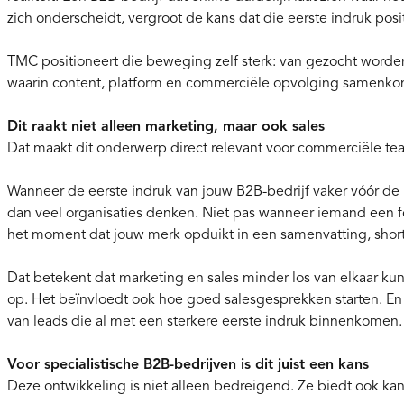
zich onderscheidt, vergroot de kans dat die eerste indruk positie
TMC positioneert die beweging zelf sterk: van gezocht worde
waarin content, platform en commerciële opvolging samenk
Dit raakt niet alleen marketing, maar ook sales
Dat maakt dit onderwerp direct relevant voor commerciële te
Wanneer de eerste indruk van jouw B2B-bedrijf vaker vóór de 
dan veel organisaties denken. Niet pas wanneer iemand een fo
het moment dat jouw merk opduikt in een samenvatting, shortl
Dat betekent dat marketing en sales minder los van elkaar ku
op. Het beïnvloedt ook hoe goed salesgesprekken starten. En s
van leads die al met een sterkere eerste indruk binnenkomen.
Voor specialistische B2B-bedrijven is dit juist een kans
Deze ontwikkeling is niet alleen bedreigend. Ze biedt ook ka