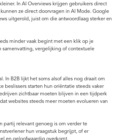
einer. In AI Overviews krijgen gebruikers direct
 kunnen ze direct doorvragen in AI Mode. Google
s uitgerold, juist om die antwoordlaag sterker en
eds minder vaak begint met een klik op je
samenvatting, vergelijking of contextuele
. In B2B lijkt het soms alsof alles nog draait om
e beslissers starten hun oriëntatie steeds vaker
edrijven zichtbaar moeten blijven in een tijdperk
 dat websites steeds meer moeten evolueren van
en partij relevant genoeg is om verder te
nstverlener hun vraagstuk begrijpt, of er
eel en geloofwaardig overkomt.