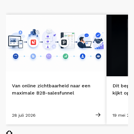
Dit bepa
Van online zichtbaarheid naar een
kijkt op 
maximale B2B-salesfunnel
19 mei 20
28 juli 2026