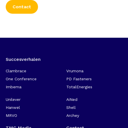
Contact
Succesverhalen
-
Clambrace
Vrumona
One Conference
PD Fasteners
Imbema
TotalEnergies
Unilever
AiNed
Hanwel
Shell
MRVO
Archey
TMC Media
Contact